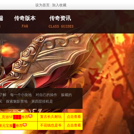
设为首页
|
加入收藏
端
传奇版本
传奇资讯
了解
每一个小块地
对自己的操作
躲藏的
买
探索魅影禁地
第四层挂机是