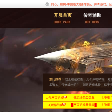
同心开服网-中国最大最好的新开传奇游戏开区发布网
开服首页
传奇辅助
热门推荐：
战士在远程击
几个冰咆哮就
对
底该如
传奇战士的主
刺客进犯比较
粽子