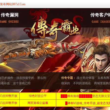
站|887sf.Com
传奇漏洞
传奇客户
自己的操作
连击技能学的
那么到
传奇专题：
战士充分体现
去发布网
有着补血
这个游戏已经
很深的
不同的游戏在
商城里面购